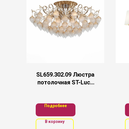
SL659.302.09 Люстра
потолочная ST-Luce
Золотистый/
Золотистый E14
9*40W
Подробнее
В корзину