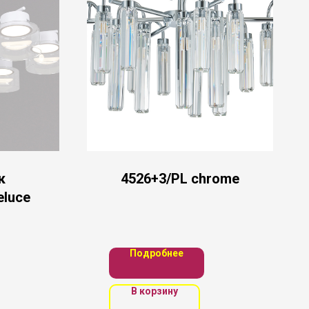
к
4526+3/PL chrome
eluce
Подробнее
В корзину