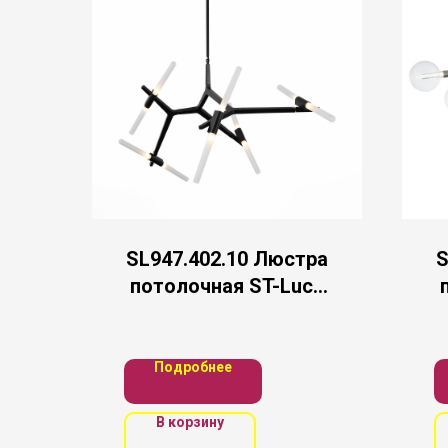
SL947.402.10 Люстра
S
потолочная ST-Luce
Черный/Белый G9
10*5W
Подробнее
В корзину