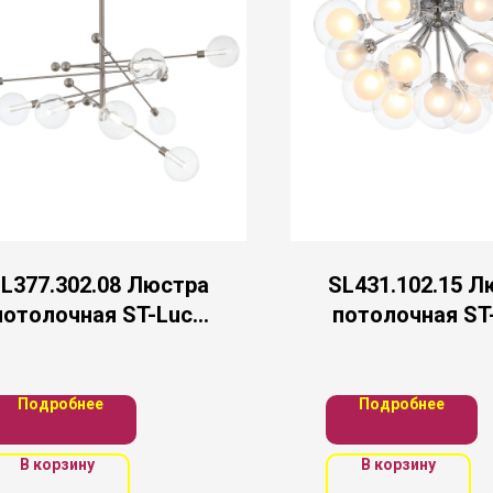
L377.302.08 Люстра
SL431.102.15 Л
потолочная ST-Luce
потолочная ST
Никель/Прозрачный
Хром/Прозрач
LED 8*4,5W 3000K
Белый G9 15
Подробнее
Подробнее
В корзину
В корзину