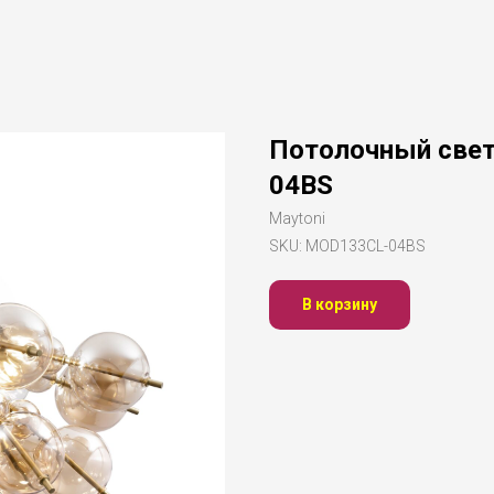
Потолочный свет
04BS
Maytoni
SKU:
MOD133CL-04BS
В корзину