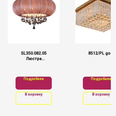
SL350.082.05
8512/PL gold
Люстра
потолочная ST-
Luce Хром/
Кофейный E14
Подробнее
Подробнее
5*40W
В корзину
В корзину