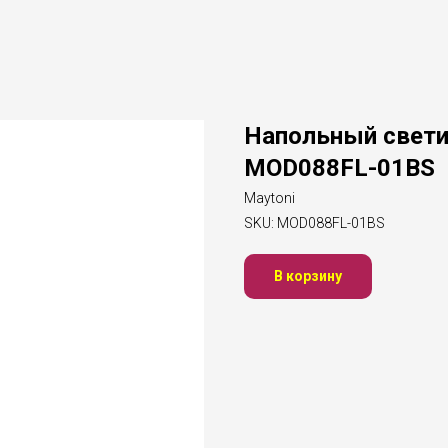
Напольный свети
MOD088FL-01BS
Maytoni
SKU:
MOD088FL-01BS
В корзину