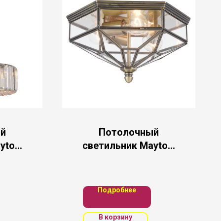
й
Потолочный
ytoni
светильник Maytoni
6CH
H356-CL-03-BZ
Подробнее
В корзину