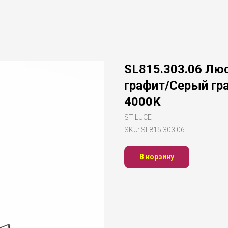
SL815.303.06 Лю
графит/Серый гр
4000K
ST LUCE
SKU:
SL815.303.06
В корзину