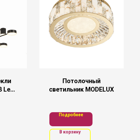
екли
Потолочный
8 Led
светильник MODELUX
00К)
Подробнее
В корзину