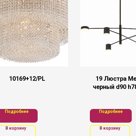
10169+12/PL
19 Люстра М
черный d90 h7
3*6W+3*8W (40
Подробнее
Подробнее
В корзину
В корзину