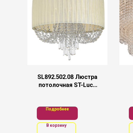
SL892.502.08 Люстра
потолочная ST-Luce
Хром/Слоновая
кость, Прозрачный
E14 8*40W
Подробнее
В корзину