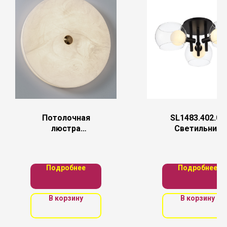
Потолочная
SL1483.402.03
люстра
Светильник
MODESTYLE
потолочный ST
Luce Черный/
Прозрачный,
Подробнее
Подробнее
Белый G9 3*5
В корзину
В корзину