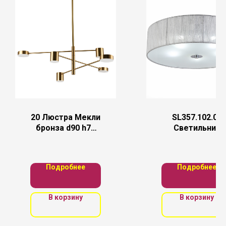
20 Люстра Мекли
SL357.102.05
бронза d90 h78
Светильник
Led 3*6W+3*8W
потолочный ST
(3000К)
Luce Хром/
Серебристый E
Подробнее
Подробнее
5*40W
В корзину
В корзину