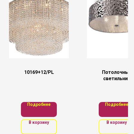
10169+12/PL
Потолочный
светильник
Maytoni
MOD096CL-
03CH
Подробнее
Подробнее
В корзину
В корзину