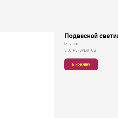
Подвесной свети
Maytoni
SKU:
P078PL-01CG
В корзину