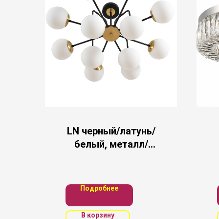
LN черный/латунь/
белый, металл/
стекло Люстра
потолочная E27
12*60W 220V
Подробнее
ELRONA
В корзину