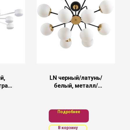
й,
LN черный/латунь/
тра
белый, металл/
*7W
стекло Люстра
NA
потолочная E27
12*60W 220V
Подробнее
ELRONA
В корзину