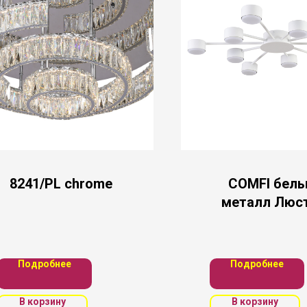
8241/PL chrome
COMFI белы
металл Люс
GX53 LED 10
220V TORI
Подробнее
Подробнее
В корзину
В корзину