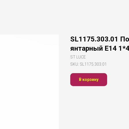
SL1175.303.01 По
янтарный E14 1*
ST LUCE
SKU:
SL1175.303.01
В корзину