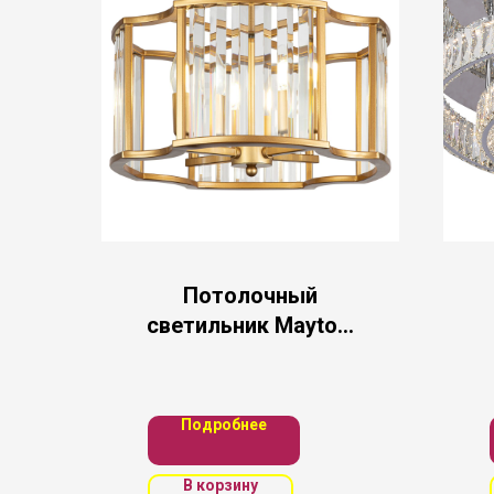
Потолочный
светильник Maytoni
MOD087CL-04G
Подробнее
В корзину