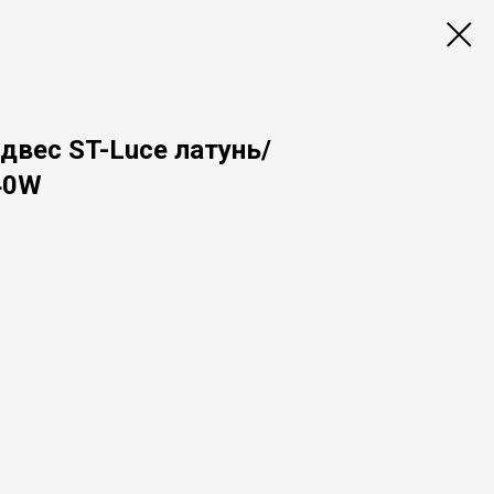
двес ST-Luce латунь/
40W