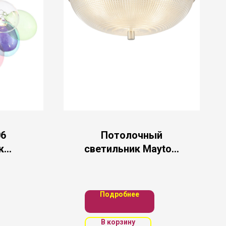
06
Потолочный
к
светильник Maytoni
ST-
C046CL-03N
/
й G9
Подробнее
В корзину