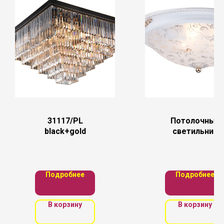
31117/PL
Потолочный
black+gold
светильник
Maytoni C907-
CL-03-W
Подробнее
Подробнее
В корзину
В корзину