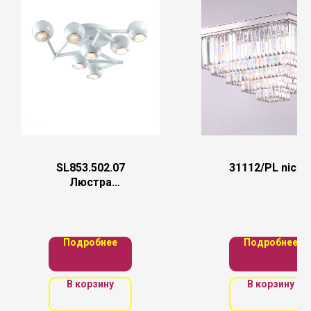
SL853.502.07
31112/PL nicke
Люстра
потолочная
ST-Luce
Белый/Белый,
Серебристый
Подробнее
Подробнее
E14 7*40W
В корзину
В корзину