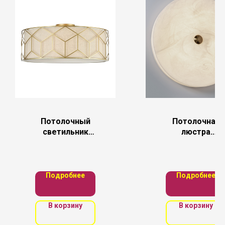
Потолочный
Потолочная
светильник
люстра
Maytoni H223-
MODESTYLE
PL-05-G
Подробнее
Подробнее
В корзину
В корзину