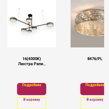
16(4000K)
8476/PL
Люстра Рапис
серый
w150*150 h55
Led 6*16W
(4000К)
Подробнее
Подробнее
В корзину
В корзину