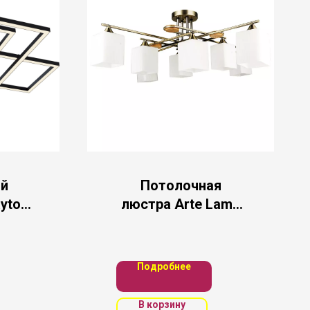
й
Потолочная
ytoni
люстра Arte Lamp
80B
LARGO
Подробнее
В корзину