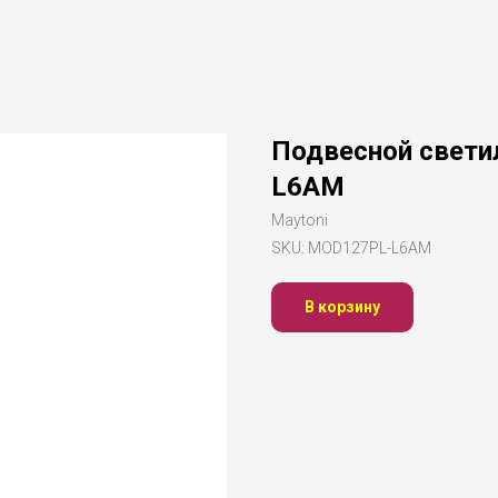
Подвесной свети
L6AM
Maytoni
SKU:
MOD127PL-L6AM
В корзину