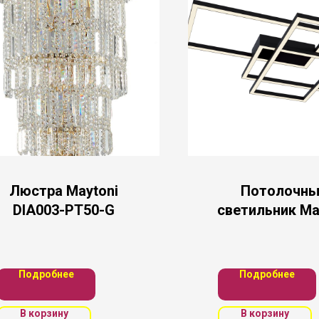
Люстра Maytoni
Потолочны
DIA003-PT50-G
светильник Ma
MOD015CL-L
Подробнее
Подробнее
В корзину
В корзину