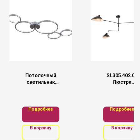
Потолочный
SL305.402.03
светильник
Люстра
Maytoni
потолочная
MOD448-55-N
ST-Luce
Черный/
Черный, Белы
Подробнее
Подробнее
E27 3*60W
В корзину
В корзину