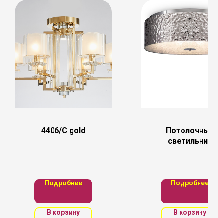
4406/C gold
Потолочный
светильник
Maytoni
MOD096CL-
05CH
Подробнее
Подробнее
В корзину
В корзину