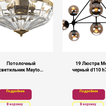
Потолочный
19 Люстра М
светильник Maytoni
черный d110 h
MOD094CL-04G
E27 10*15
Подробнее
Подробнее
В корзину
В корзину