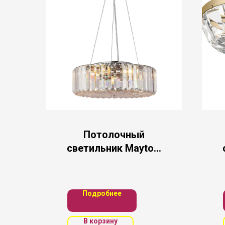
Потолочный
светильник Maytoni
MOD080CL-06CH
Подробнее
В корзину