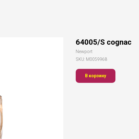
64005/S cognac
Newport
SKU:
М0059968
В корзину