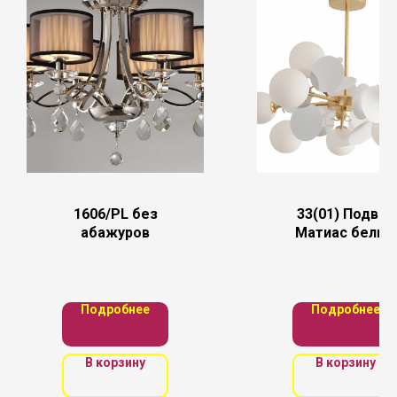
1606/PL без
33(01) Подвес
абажуров
Матиас белый
d67 h50 G9
10*5W (Led
лампы в
комплекте
Подробнее
Подробнее
В корзину
В корзину