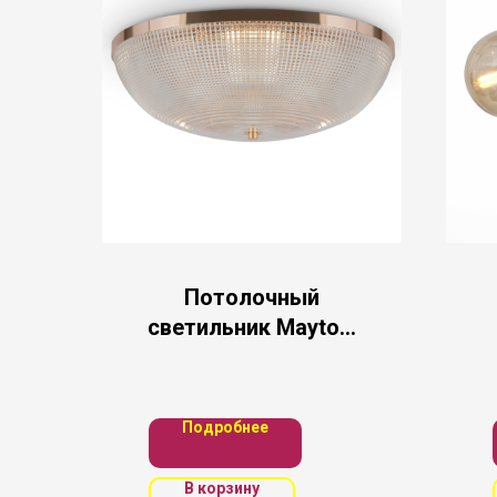
Потолочный
светильник Maytoni
C046CL-06G
Подробнее
В корзину